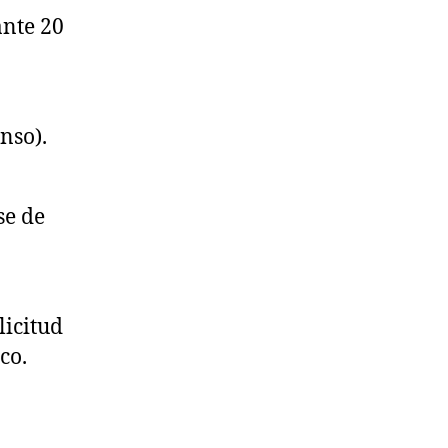
ante 20
nso).
se de
licitud
co.