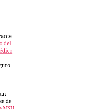
rante
o del
médico
eguro
 un
se de
de MSU