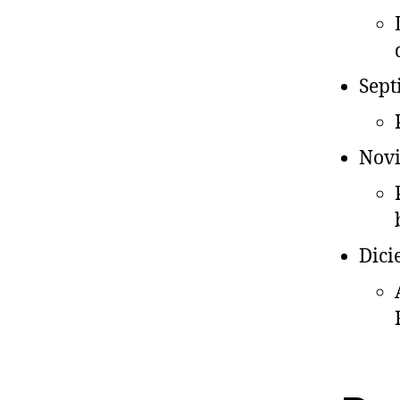
Sept
Nov
Dic