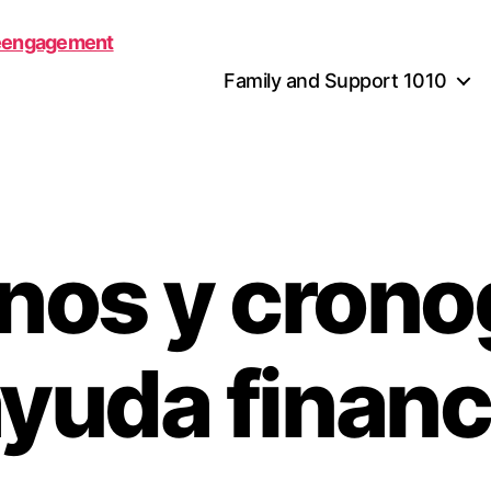
Family and Support 1010
nos y cron
ayuda financ