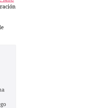
eración
de
na
ego