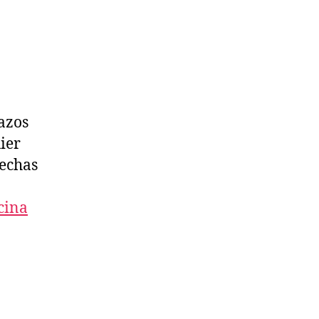
azos
ier
fechas
cina