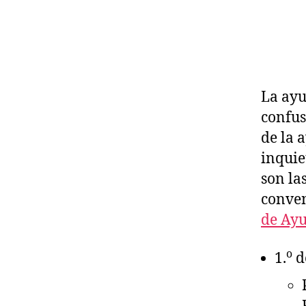
La ayu
confus
de la 
inquie
son la
conven
de Ayu
o
1.
d