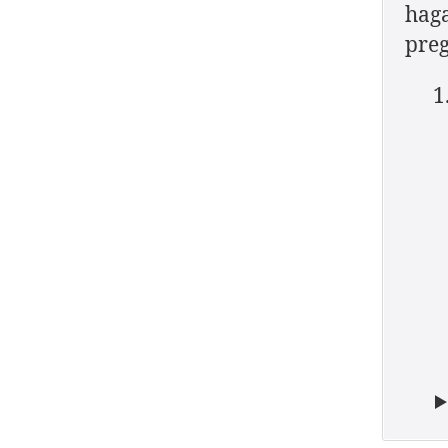
haga
preg