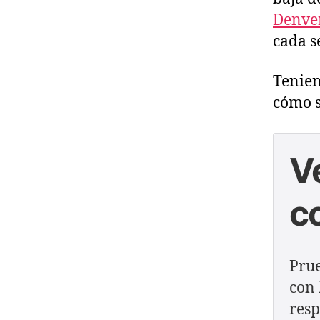
Denve
cada s
Tenien
cómo s
V
c
Prue
con 
resp