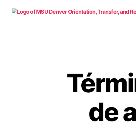
Family
and
Support
1010
Térmi
de 