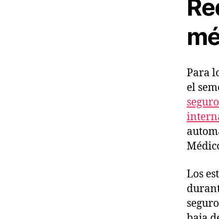
Re
mé
Para l
el sem
seguro
intern
automá
Médico
Los es
durant
seguro
baja d