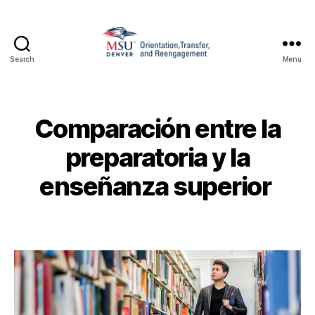
Search
Menu
Family
and
Support
1010
Comparación entre la
preparatoria y la
enseñanza superior