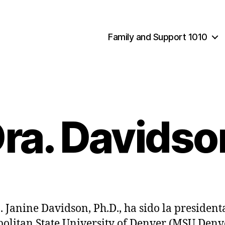
Family and Support 1010
ra. Davids
. Janine Davidson, Ph.D., ha sido la president
olitan State University of Denver (MSU Denv