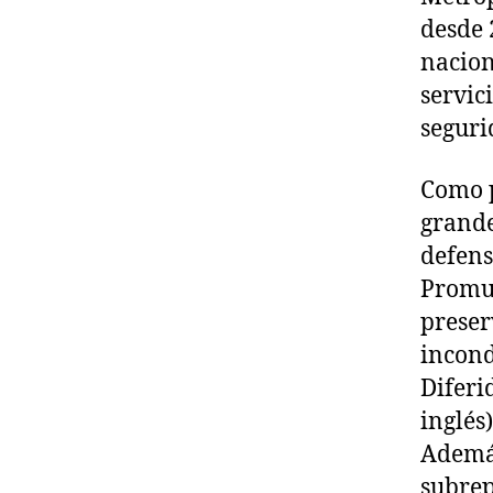
desde 
nacion
servic
seguri
Como p
grande
defens
Promue
preser
incond
Diferi
inglés
Además
subrep