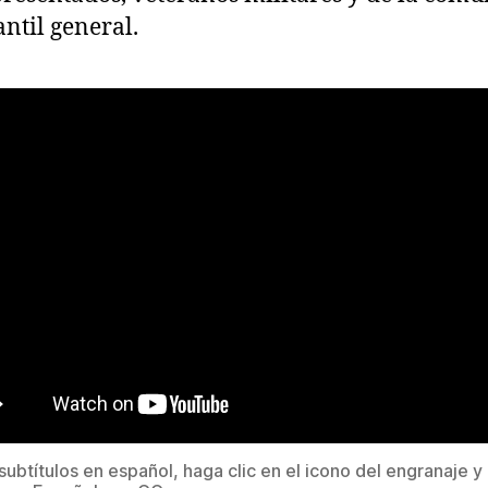
antil general.
 subtítulos en español, haga clic en el icono del engranaje y