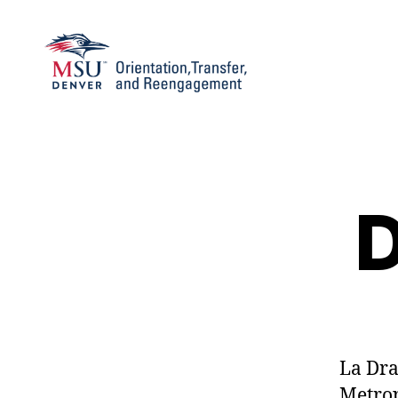
Family
and
Support
1010
D
La Dra
Metrop