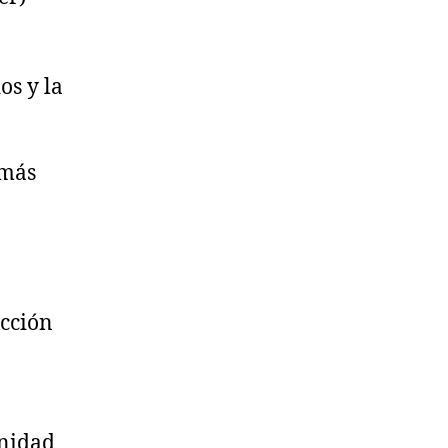
os y la
 más
Acción
unidad