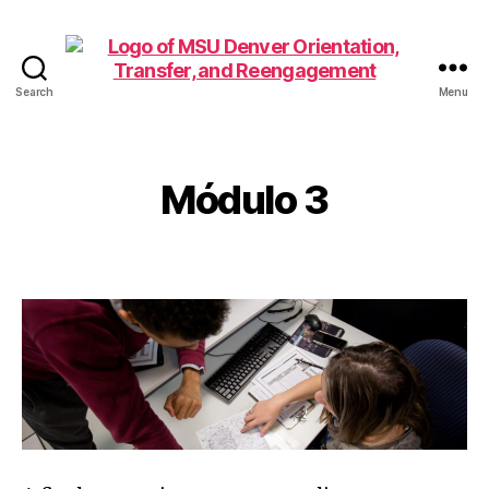
Search
Menu
Family
and
Support
1010
Módulo 3