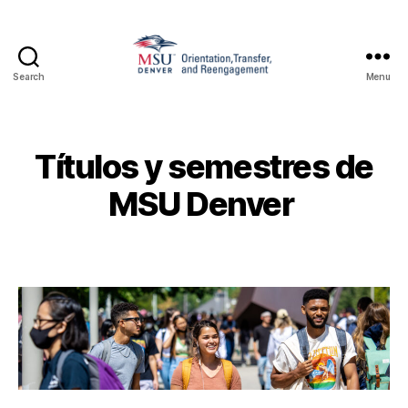
Search
Menu
Family
and
Support
1010
Títulos y semestres de
MSU Denver