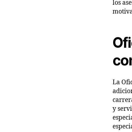
los as
motiva
Of
con
La Ofi
adicio
carrer
y serv
especi
especi