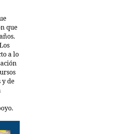
que
ón que
años.
 Los
to a lo
zación
cursos
 y de
a
poyo.