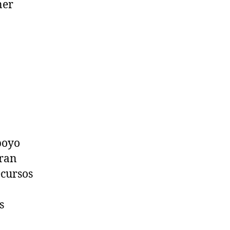
ner
poyo
oran
ecursos
s