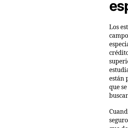
es
Los es
campos
especi
crédit
superi
estudi
están 
que se
buscan
Cuando
seguro