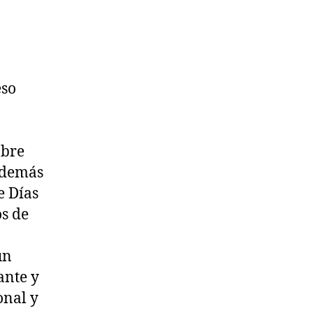
eso
obre
 Además
e Días
s de
un
ante y
onal y