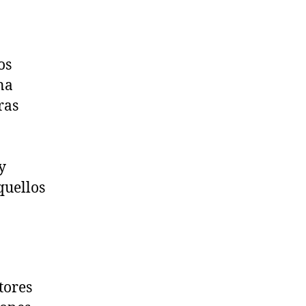
os
na
ras
y
quellos
tores