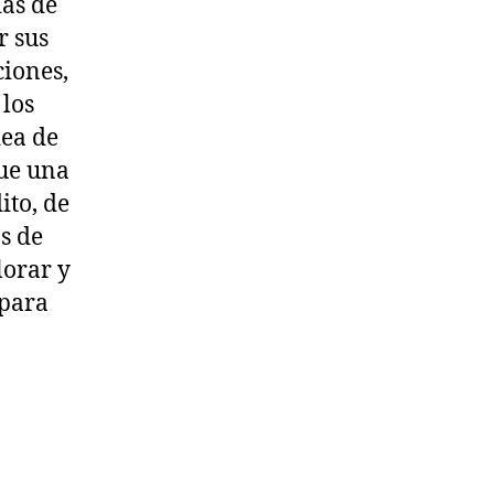
ías de
r sus
ciones,
 los
dea de
que una
ito, de
os de
lorar y
 para