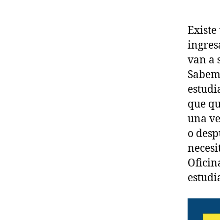
Existe
ingres
van a 
Sabemo
estudi
que qu
una ve
o desp
necesi
Oficin
estudi