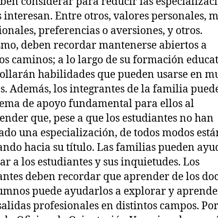
ben considerar para reducir las especializac
s interesan. Entre otros, valores personales, 
ionales, preferencias o aversiones, y otros.
mo, deben recordar mantenerse abiertos a
tos caminos; a lo largo de su formación educa
ollarán habilidades que pueden usarse en m
. Además, los integrantes de la familia pued
tema de apoyo fundamental para ellos al
nder que, pese a que los estudiantes no han
ado una especialización, de todos modos está
ando hacia su título. Las familias pueden ayu
ar a los estudiantes y sus inquietudes. Los
antes deben recordar que aprender de los do
umnos puede ayudarlos a explorar y aprende
salidas profesionales en distintos campos. Po