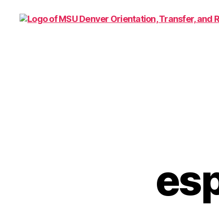
Family
and
Support
1010
esp