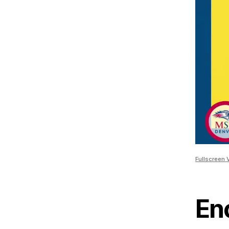
Fullscreen 
Enc