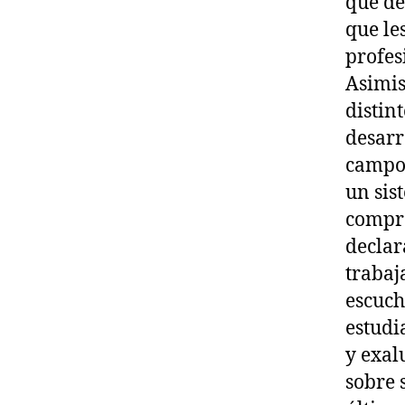
que de
que le
profes
Asimis
distin
desarr
campos
un sis
compre
declar
trabaj
escuch
estudi
y exal
sobre 