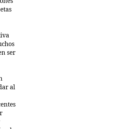
iones
metas
tiva
uchos
en ser
n
dar al
centes
r
r