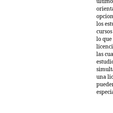
último
orient
opcion
los es
cursos
lo que
licenc
las cu
estudi
simult
una li
pueden
especi