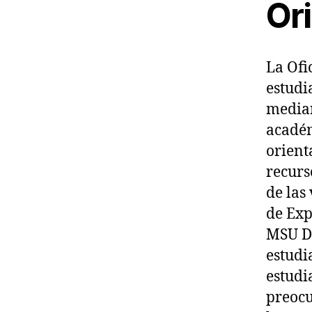
Or
La Ofi
estudi
median
académ
orient
recurs
de las
de Exp
MSU De
estudi
estudi
preocu